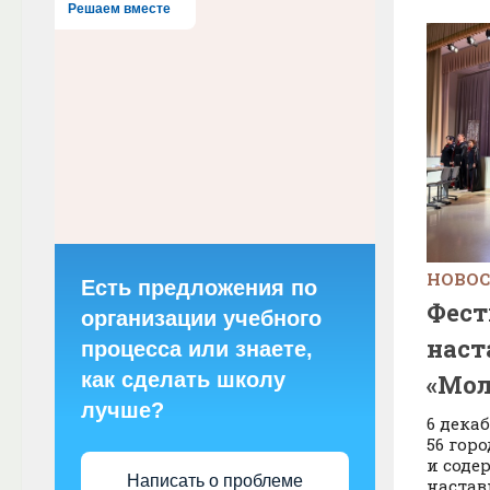
Решаем вместе
НОВО
Есть предложения по
Фест
организации учебного
наст
процесса или знаете,
как сделать школу
«Мол
лучше?
6 дека
56 гор
и соде
Написать о проблеме
настав