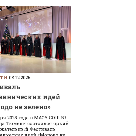
СТИ
08.12.2025
иваль
авнических идей
одо не зелено»
бря 2025 года в МАОУ СОШ №
ода Тюмени состоялся яркий
ржательный Фестиваль
нических идей «Молодо не