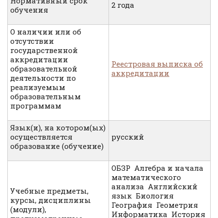
Нормативный срок
2 года
обучения
О наличии или об
отсутствии
государственной
аккредитации
Реестровая выписка об
образовательной
аккредитации
деятельности по
реализуемым
образовательным
программам
Язык(и), на котором(ых)
осуществляется
русский
образование (обучение)
ОБЗР Алгебра и начала
математического
анализа Английский
Учебные предметы,
язык Биология
курсы, дисциплины
География Геометрия
(модули),
Информатика История