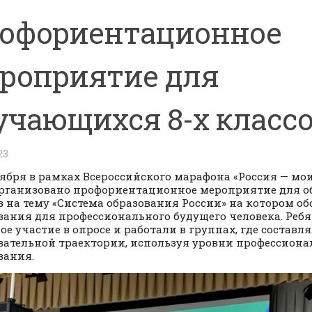
офориентационное
роприятие для
учающихся 8-х класс
23
тября в рамках Всероссийского марафона «Россия — мо
рганизовано профориентационное мероприятие для о
в на тему «Система образования России» на котором о
вания для профессионального будущего человека. Ре
ое участие в опросе и работали в группах, где составл
вательной траектории, используя уровни профессиона
вания.