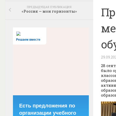
ПРЕДЫДУЩАЯ ПУБЛИКАЦИЯ
Пр
«Россия — мои горизонты»
ме
об
Решаем вместе
29.09.20
28 сен
было о
классо
образо
активн
образо
образо
Есть предложения по
организации учебного