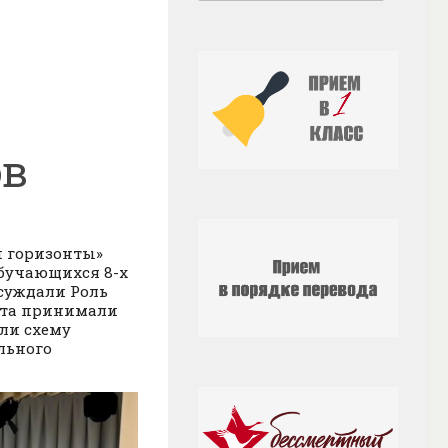
ов
и горизонты»
бучающихся 8-х
бсуждали Роль
бята принимали
яли схему
льного