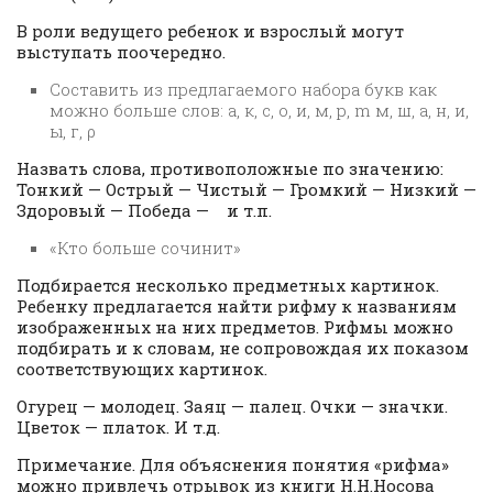
В роли ведущего ребенок и взрослый могут
выступать поочередно.
Составить из предлагаемого набора букв как
можно больше слов: а, к, с, о, и, м, p, m м, ш, а, н, и,
ы, г, ρ
Назвать слова, противоположные по значению:
Тонкий — Острый — Чистый — Громкий — Низкий —
Здоровый — Победа — и т.п.
«Кто больше сочинит»
Подбирается несколько предметных картинок.
Ребенку предлагается найти рифму к названиям
изображенных на них предметов. Рифмы можно
подбирать и к словам, не сопровождая их показом
соответствующих картинок.
Огурец — молодец. Заяц — палец. Очки — значки.
Цветок — платок. И т.д.
Примечание. Для объяснения понятия «рифма»
можно привлечь отрывок из книги Н.Н.Носова