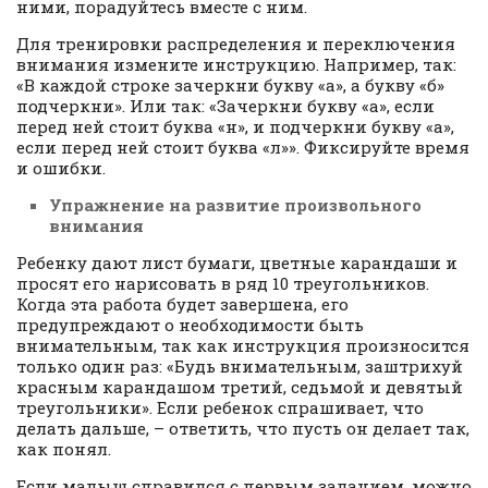
ними, порадуйтесь вместе с ним.
Для тренировки распределения и переключения
внимания измените инструкцию. Например, так:
«В каждой строке зачеркни букву «а», а букву «б»
подчеркни». Или так: «Зачеркни букву «а», если
перед ней стоит буква «н», и подчеркни букву «а»,
если перед ней стоит буква «л»». Фиксируйте время
и ошибки.
Упражнение на развитие произвольного
внимания
Ребенку дают лист бумаги, цветные карандаши и
просят его нарисовать в ряд 10 треугольников.
Когда эта работа будет завершена, его
предупреждают о необходимости быть
внимательным, так как инструкция произносится
только один раз: «Будь внимательным, заштрихуй
красным карандашом третий, седьмой и девятый
треугольники». Если ребенок спрашивает, что
делать дальше, – ответить, что пусть он делает так,
как понял.
Если малыш справился с первым заданием, можно