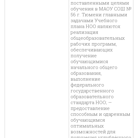
поставленными целями
обучения в МАОУ СОШ №
56 г. Тюмени главными
задачами Учебного
плана НОО являются:
реализация
общеобразовательных
рабочих программ,
обеспечивающих
получение
обучающимися
начального общего
образования,
выполнение
федерального
государственного
образовательного
стандарта НОО; —
предоставление
способным и одаренным
обучающимся
оптимальных
возможностей для
получения углублённого