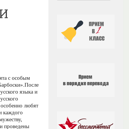
 И
бята с особым
Барбоски».
После
усского языка и
усского
и особенно любят
и каждого
 мужеству,
ли проведены