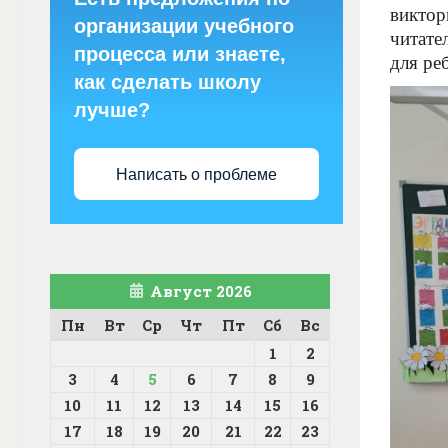
виктор
организации учебного
читате
процесса или знаете,
для ре
как сделать школу
лучше?
Написать о проблеме
Август 2026
Пн
Вт
Ср
Чт
Пт
Сб
Вс
1
2
3
4
5
6
7
8
9
10
11
12
13
14
15
16
17
18
19
20
21
22
23