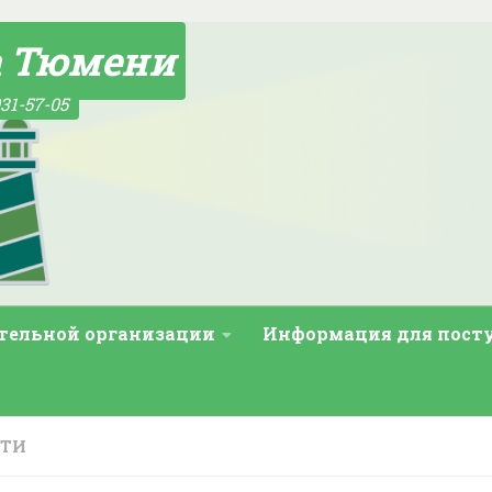
а Тюмени
31-57-05
ательной организации
Информация для пос
СТИ