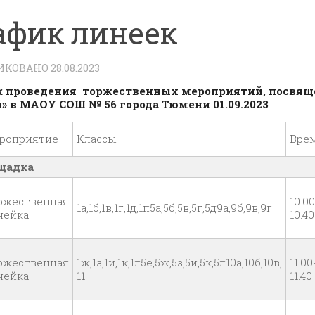
афик линеек
ИКОВАНО
28.08.2023
к
проведения торжественных мероприятий,
посвящ
» в МАОУ СОШ № 56 города Тюмени 01.09.2023
роприятие
Классы
Вре
щадка
ржественная
10.00
1а,1б,1в,1г,1д,1п5а,5б,5в,5г,5д9а,9б,9в,9г
нейка
10.40
ржественная
1ж,1з,1и,1к,1л5е,5ж,5з,5и,5к,5л10а,10б,10в,
11.00
нейка
11
11.40