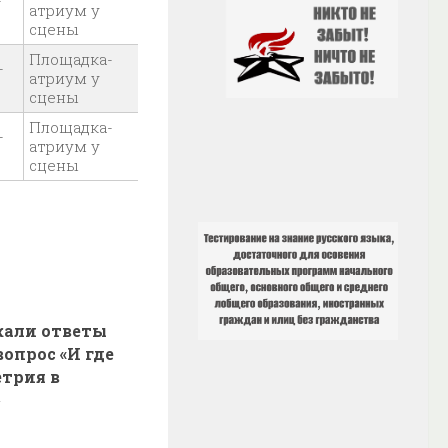
-
атриум у
сцены
Площадка-
-
атриум у
сцены
Площадка-
-
атриум у
сцены
кали ответы
вопрос «И где
етрия в
»