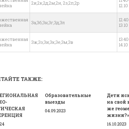
ржественная
11.40
2и,2к,2д,2м,2н, 2з,2п,2р
нейка
12.10
ржественная
12.40
3а,3б,3н,3г,3д,3л
нейка
13.10
ржественная
13.40
3ж,3з,3и,3к,3е,3м,3в
нейка
14.10
ТАЙТЕ ТАКЖЕ:
ЕГИОНАЛЬНАЯ
Образовательные
Дети ис
НО-
выезды
на свой 
ТИЧЕСКАЯ
же геом
04.09.2023
ЕРЕНЦИЯ
жизни?
024
16.10.2023