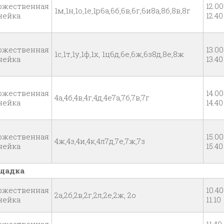
ржественная
12.00
1м,1н,1о,1е,1р6а,6б,6в,6г,6и8а,8б,8в,8г
нейка
12.40
ржественная
13.00
1с,1т,1у,1ф,1х, 1ц6д,6е,6ж,6з8д,8е,8ж
нейка
13.40
ржественная
14.00
4а,4б,4в,4г,4д,4е7а,7б,7в,7г
нейка
14.40
ржественная
15.00
4ж,4з,4и,4к,4л7д,7е,7ж,7з
нейка
15.40
щадка
ржественная
10.40
2а,2б,2в,2г,2л,2е,2ж, 2о
нейка
11.10