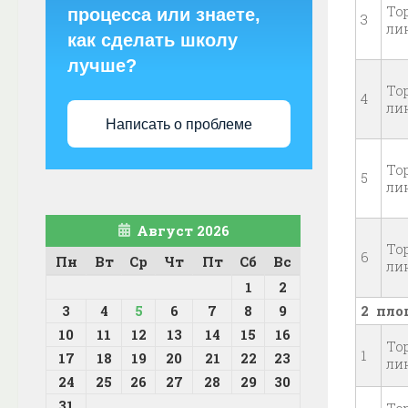
То
процесса или знаете,
3
ли
как сделать школу
лучше?
То
4
ли
Написать о проблеме
То
5
ли
Август 2026
То
6
Пн
Вт
Ср
Чт
Пт
Сб
Вс
ли
1
2
3
4
5
6
7
8
9
2 пло
10
11
12
13
14
15
16
То
1
17
18
19
20
21
22
23
ли
24
25
26
27
28
29
30
31