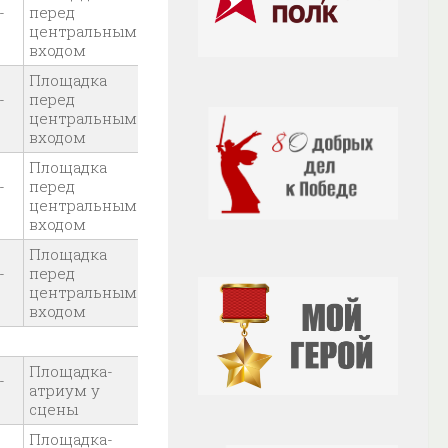
-
перед
центральным
входом
Площадка
-
перед
центральным
входом
Площадка
-
перед
центральным
входом
Площадка
-
перед
центральным
входом
Площадка-
-
атриум у
сцены
Площадка-