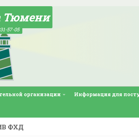
а Тюмени
31-57-05
ательной организации
Информация для пос
ИВ ФХД