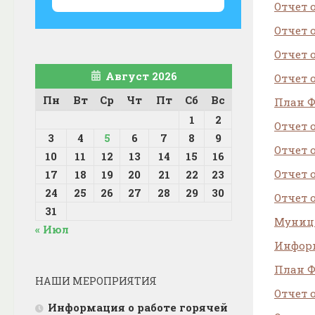
Отчет 
Отчет 
Отчет 
Август 2026
Отчет 
Пн
Вт
Ср
Чт
Пт
Сб
Вс
План ФХ
1
2
Отчет 
3
4
5
6
7
8
9
Отчет 
10
11
12
13
14
15
16
Отчет 
17
18
19
20
21
22
23
24
25
26
27
28
29
30
Отчет 
31
Муници
« Июл
Информ
План ФХ
НАШИ МЕРОПРИЯТИЯ
Отчет 
Информация о работе горячей