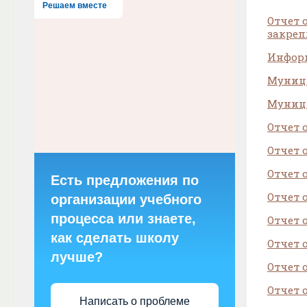
Решаем вместе
Отчет 
закреп
Информ
Муници
Муници
Отчет 
Отчет 
Отчет 
Есть предложения по
Отчет 
организации учебного
процесса или знаете,
Отчет 
как сделать школу
Отчет 
лучше?
Отчет 
Отчет 
Написать о проблеме